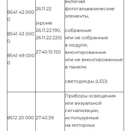
включая
26.11.22
фотогальванические
8541 42 000
элементы,
0
(кроме
26.11.22.190,
собранные
8541 43 000
26.11.22.220)
или не собранные
0
в модули,
27.40.15.150
вмонтированные
8541 49 000
или не вмонтированные
0
в панели;
светодиоды (LED)
Приборы освещения
или визуальной
сигнализации,
8512 20 000
27.40.39
используемые
на моторных