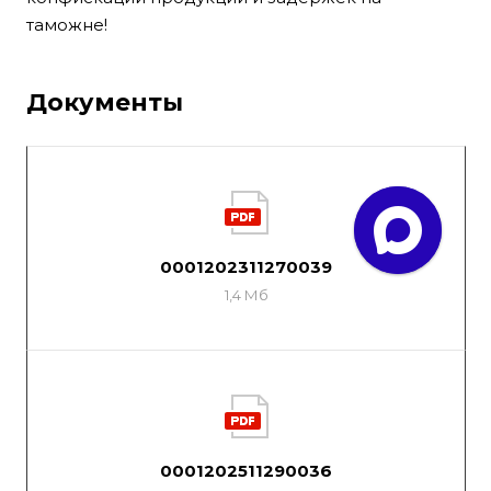
таможне!
Документы
0001202311270039
1,4 Мб
0001202511290036