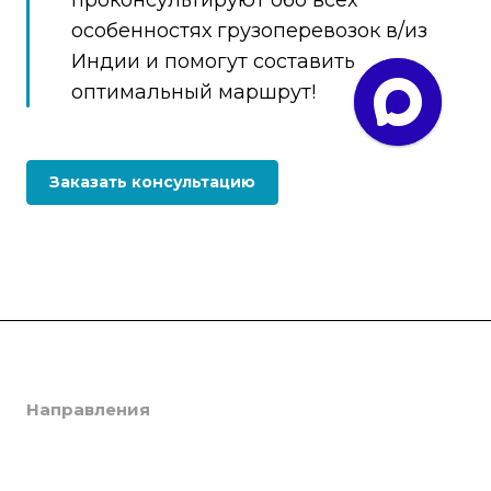
проконсультируют обо всех
особенностях грузоперевозок в/из
Индии и помогут составить
оптимальный маршрут!
Заказать консультацию
Компания
Направления
О компании
Отзывы
Все Услуги
Грузоперевозки Китай
Вопрос-Ответ
Грузоперевозки Индия